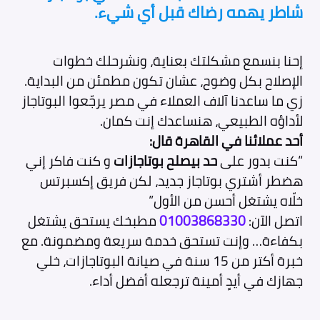
شاطر يهمه رضاك قبل أي شيء.
إحنا بنسمع مشكلتك بعناية، ونشرحلك خطوات
الإصلاح بكل وضوح، عشان تكون مطمئن من البداية.
زي ما ساعدنا آلاف العملاء في مصر يرجّعوا البوتاجاز
لأداؤه الطبيعي، هنساعدك إنت كمان.
أحد عملائنا في القاهرة قال:
“كنت بدور على
حد بيصلح بوتاجازات
و كنت فاكر إني
هضطر أشتري بوتاجاز جديد، لكن فريق إكسبرتس
خلّاه يشتغل أحسن من الأول”
اتصل الآن:
01003868330
مطبخك يستحق يشتغل
بكفاءة… وإنت تستحق خدمة سريعة ومضمونة. مع
خبرة أكتر من 15 سنة في صيانة البوتاجازات، خلي
جهازك في أيدٍ أمينة ترجعله أفضل أداء.