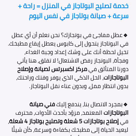
خدمة تصليح البوتاجاز في المنزل = راحة +
سرعة + صيانة بوتاجاز في نفس اليوم
🔹
عطل مفاجئ في بوتجازك؟ نحن نعلم أن أي عطل
في البوتاجاز يتحول إلى كابوس يعطل إيقاع مطبخك.
تخيل لحظة أنك على وشك إعداد وجبة الغداء،
وفجأة، البوتجاز رفض الاشتعال! لا تقلق، هنا يأتي
دورنا المتألق في
مركز اكسبرتس لصيانة وإصلاح
البوتاجازات
، الحل الذكي الذي يوفر وقتك وراحتك،
بدون انتظار ممل، وبدون عناء نقل البوتاجاز.
🔹
بمجرد الاتصال بنا، يندفع إليك
فني صيانة
البوتاجازات
المعتمد، مزوّد بأحدث الأدوات، محترف
في
إصلاح بوتاجازات 5 شعلة وتصليح بوتاجاز 4 شعلة
،
ليعيد الحياة إلى مطبخك بكفاءة وسرعة، كأن شيئًا