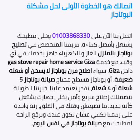
اتصالك هو الخطوة الأولى لحل مشكلة
البوتاجاز
اتصل بنا الآن على
01003868330
وخلي مطبخك
يشتغل بأفضل كفاءة. فريقنا المتخصص في
تصليح
بوتاجاز بالمنزل
الغاز و الكهرباء جاهز يخدمك في أي
وقت. مع خدمة
gas stove repair home service Giza
داخل
Giza
. سواء
اصلاح فرن بوتاجاز لا يسخن أو شعلة
ضعيفة
، أو بوتاجاز مسطح محتاج
صيانة بوتاجاز 5
شعلة
أو
4 شعلة
، تقدر تعتمد علينا. خبرتنا الطويلة
بتضمنلك إصلاح سريع وآمن يخلي جهازك يشتغل
كأنه جديد. ما تضيعش وقتك في القلق، رنة واحدة
على رقمنا تكفي عشان نكون عندك ونرجّع الراحة
لمطبخك مع
صيانة بوتاجاز في نفس اليوم
.