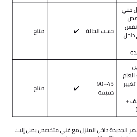
 فني
صص
 نفس
حسب الحالة
✔️
متاح
 داخل
دة
ن
 العام
تغيير
45–90
✔️
متاح
دقيقة
يف +
مصر الجديدة داخل المنزل مع فني متخصص يصل إليك