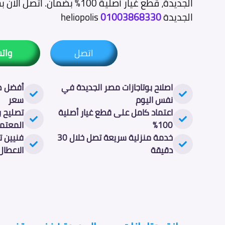
الجديدة، قطع غيار أصلية 100% بضم
الجديدة
01003868330
heliopolis
اتصل
وات
اصلاح بوتاجازات مصر الجديدة في
أفضل صي
نفس اليوم
سعر
اعتماد كامل على قطع غيار أصلية
تصليح ب
100%
المعتم
خدمة منزلية سريعة تصل خلال 30
فنيين ت
دقيقة
الاعطال