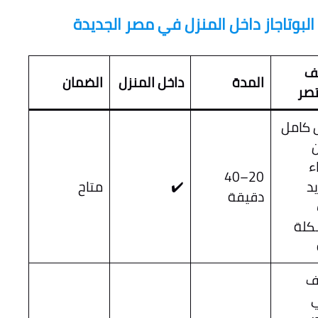
لبوتاجاز داخل المنزل في مصر الجديدة
ف
المدة
داخل المنزل
الضمان
تصر
كامل
ن
ء
20–40
د
✔️
متاح
دقيقة
كلة
ف
ي