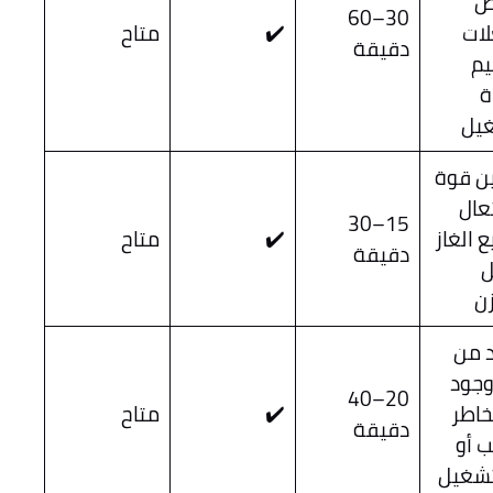
ص
30–60
لات
✔️
متاح
دقيقة
يم
ة
غيل
ن قوة
عال
15–30
ع الغاز
✔️
متاح
دقيقة
ن
د من
وجود
20–40
خاطر
✔️
متاح
دقيقة
 أو
تشغيل