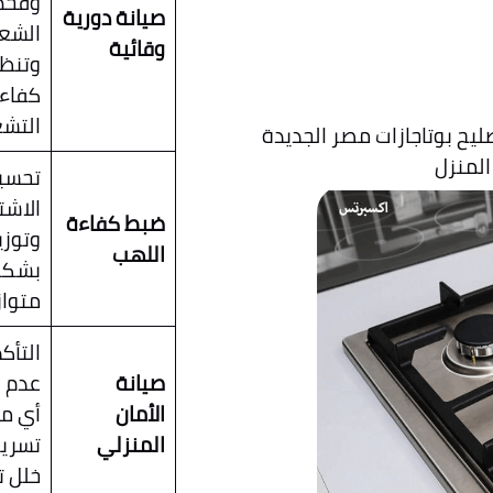
وفح
صيانة دورية
الشع
وقائية
وتنظ
كفاء
التش
تحسي
الاشت
ضبط كفاءة
وتوزي
اللهب
بشكل
متواز
التأك
صيانة
عدم 
الأمان
أي م
المنزلي
تسريب
خلل 