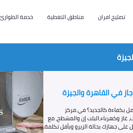
تصليح افران
مناطق التغطية
خدمة الطوارئ
لجيزة
جاز في القاهرة والجيزة
مل بكفاءة كالجديد؟ في مركز
، غاز وكهرباء،البلت إن والمسَطح، مع
كل الماركات. احصل على جهازك بحالة الزيرو وبأقل تكلفة،