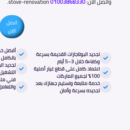
واتصل الآن:
01003868330
stove-renovation.
اتصل
الان
أفضل خ
تجديد البوتاجازات القديمة بسرعة
بالكامل
ب
وكفاءة خلال 3–5 أيام
تجديد ال
اعتماد كامل على قطع غيار أصلية
التشغيل
100% لجميع الماركات
فني متخص
خدمة متابعة وتسليم جهازك بعد
والتعامل
تجديده بسرعة وأمان