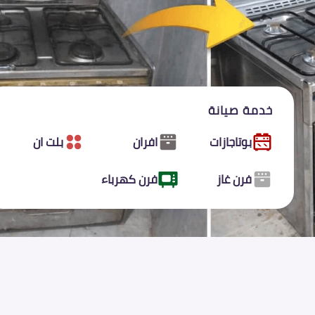
خدمة صيانة
بوتاجازات
افران
بلت ان
فرن غاز
فرن كهرباء