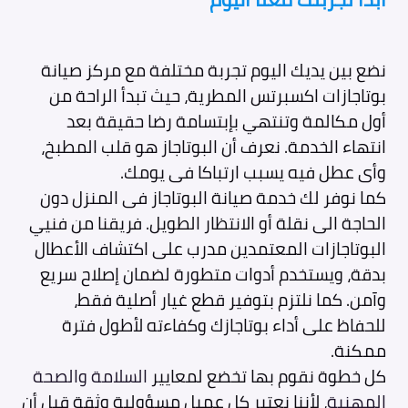
نضع بين يديك اليوم تجربة مختلفة مع مركز صيانة
بوتاجازات اكسبرتس المطرية، حيث تبدأ الراحة من
أول مكالمة وتنتهي بإبتسامة رضا حقيقة بعد
انتهاء الخدمة. نعرف أن البوتاجاز هو قلب المطبخ،
وأى عطل فيه يسبب ارتباكا فى يومك.
كما نوفر لك خدمة صيانة البوتاجاز فى المنزل دون
الحاجة الى نقلة أو الانتظار الطويل. فريقنا من فنيي
البوتاجازات المعتمدين مدرب على اكتشاف الأعطال
بدقة، ويستخدم أدوات متطورة لضمان إصلاح سريع
وآمن. كما نلتزم بتوفير قطع غيار أصلية فقط،
للحفاظ على أداء بوتاجازك وكفاءته لأطول فترة
ممكنة.
كل خطوة نقوم بها تخضع لمعايير
السلامة والصحة
المهنية
، لأننا نعتبر كل عميل مسؤولية وثقة قبل أن