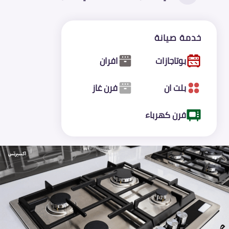
خدمة صيانة
بوتاجازات
افران
بلت ان
فرن غاز
فرن كهرباء