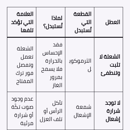
القطعة
العلامة
لماذا
العطل
التي
التي تؤكد
تُستبدل؟
تُستبدل
تلفها
فقد
الشعلة
الإحساس
الشعلة لا
تعمل
الثرموكوب
بالحرارة
تثبت
وتفصل
ل
فلا يسمح
وتنطفئ
فور ترك
بمرور
المفتاح
الغاز
عدم وجود
لا توجد
تآكل
شمعة
صوت تكّة
شرارة
الرأس أو
الإشعال
أو شرارة
إشعال
تلف العزل
مرئية