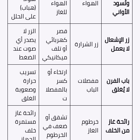
وتُسود
الهواء
الهواء
(هباب)
الأواني
للغاز
على الحلل
قصر
الزر لا
زر الإشعال
كهربائي
يصدر أي
زر الشرارة
لا يعمل
أو تلف
صوت عند
ميكانيكي
الضغط
ارتخاء أو
تسريب
باب الفرن
مفصلات
كسر
حرارة
لا يُغلق
الباب
بالمفصلا
وصعوبة
ت
الغلق
رائحة غاز
تشقق أو
رائحة غاز
خرطوم
مستمرة
ضعف في
من الخلف
الغاز
خلف
الخرطوم
الجهاز