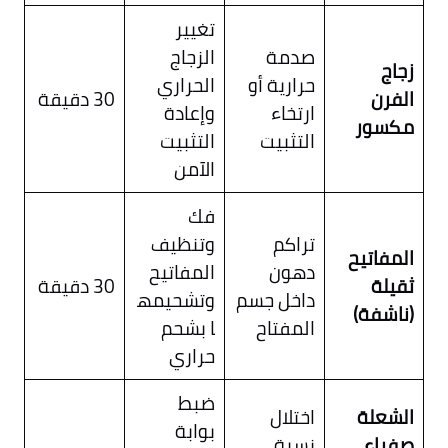
تغيير
صدمة
الزجاج
زجاج
حرارية أو
الحراري
الفرن
30 دقيقة
ارتخاء
وإعادة
مكسور
التثبيت
التثبيت
الآمن
فك
تراكم
وتنظيف
المفاتيح
دهون
المفاتيح
ثقيلة
30 دقيقة
داخل جسم
وتشحيمه
(ناشفة)
المفتاح
ا بشحم
حراري
ضبط
الشعلة
اختلال
بوابة
صفراء
نسبة