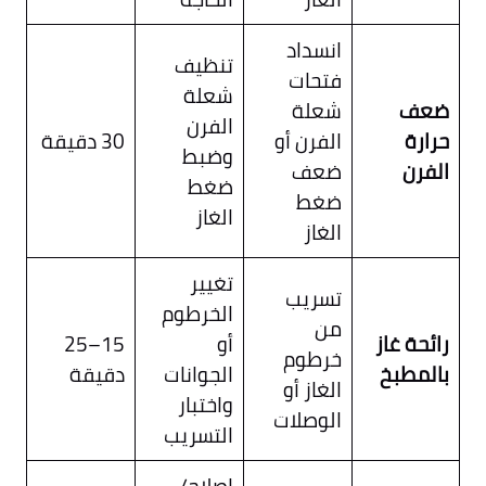
انسداد
تنظيف
فتحات
شعلة
ضعف
شعلة
الفرن
حرارة
الفرن أو
30 دقيقة
وضبط
الفرن
ضعف
ضغط
ضغط
الغاز
الغاز
تغيير
تسريب
الخرطوم
من
رائحة غاز
أو
15–25
خرطوم
بالمطبخ
الجوانات
دقيقة
الغاز أو
واختبار
الوصلات
التسريب