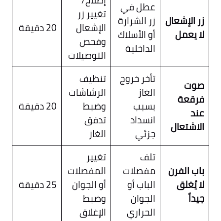
إصلاح/
عطل في
تغيير زر
زر الإشعال
زر الشرارة
الإشعال
20 دقيقة
لا يعمل
أو الأسلاك
وفحص
الداخلية
التوصيلات
تأخر خروج
تنظيف
صوت
الغاز
الرشاشات
فرقعة
بسبب
وضبط
20 دقيقة
عند
انسداد
تدفق
الاشتعال
جزئي
الغاز
تلف
تغيير
باب الفرن
مفصلات
المفصلات
لا يُغلق
الباب أو
أو الجوان
25 دقيقة
جيداً
الجوان
وضبط
الحراري
الإغلاق