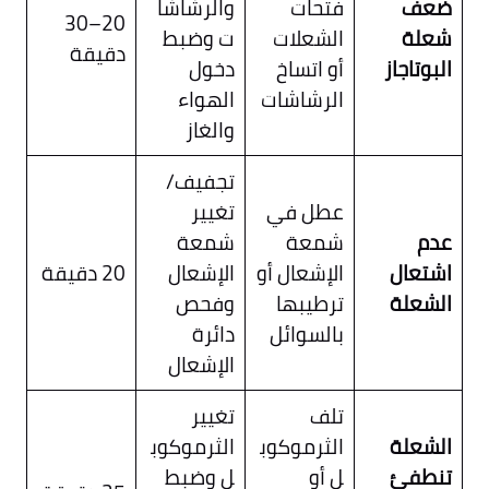
ضعف
فتحات
والرشاشا
20–30
شعلة
الشعلات
ت وضبط
دقيقة
البوتاجاز
أو اتساخ
دخول
الرشاشات
الهواء
والغاز
تجفيف/
عطل في
تغيير
عدم
شمعة
شمعة
اشتعال
الإشعال أو
الإشعال
20 دقيقة
الشعلة
ترطيبها
وفحص
بالسوائل
دائرة
الإشعال
تلف
تغيير
الشعلة
الثرموكوب
الثرموكوب
تنطفئ
ل أو
ل وضبط