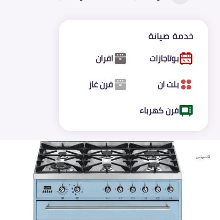
خدمة صيانة
بوتاجازات
افران
بلت ان
فرن غاز
فرن كهرباء