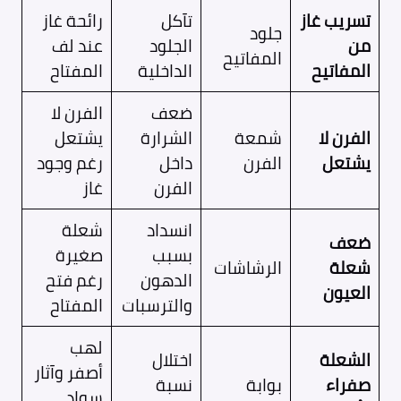
تسريب غاز
تآكل
رائحة غاز
جلود
من
الجلود
عند لف
المفاتيح
المفاتيح
الداخلية
المفتاح
ضعف
الفرن لا
الفرن لا
شمعة
الشرارة
يشتعل
يشتعل
الفرن
داخل
رغم وجود
الفرن
غاز
انسداد
شعلة
ضعف
بسبب
صغيرة
شعلة
الرشاشات
الدهون
رغم فتح
العيون
والترسبات
المفتاح
لهب
الشعلة
اختلال
أصفر وآثار
صفراء
بوابة
نسبة
سواد