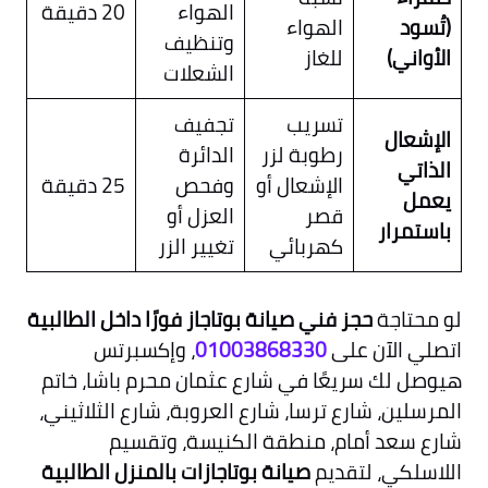
الهواء
20 دقيقة
(تُسود
الهواء
وتنظيف
الأواني)
للغاز
الشعلات
تسريب
تجفيف
الإشعال
رطوبة لزر
الدائرة
الذاتي
الإشعال أو
وفحص
25 دقيقة
يعمل
قصر
العزل أو
باستمرار
كهربائي
تغيير الزر
لو محتاجة
حجز فني صيانة بوتاجاز فورًا داخل الطالبية
اتصلي الآن على
01003868330
، وإكسبرتس
هيوصل لك سريعًا في شارع عثمان محرم باشا، خاتم
المرسلين، شارع ترسا، شارع العروبة، شارع الثلاثيني،
شارع سعد أمام، منطقة الكنيسة، وتقسيم
اللاسلكي، لتقديم
صيانة بوتاجازات بالمنزل الطالبية