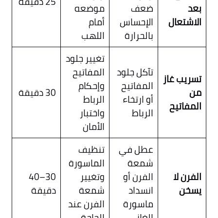
25 دقيقة
بعد
ضعف
موضعه
الاشتعال
الإحساس
أمام
بالحرارة
اللهب
تغيير جلود
تآكل جلود
المفاتيح
تسريب غاز
المفاتيح
وإحكام
من
30 دقيقة
أو ارتخاء
الرباط
المفاتيح
الرباط
واختبار
الأمان
عطل في
تنظيف
شمعة
الماسورة
الفرن لا
الفرن أو
وتغيير
30–40
يسخن
انسداد
شمعة
دقيقة
ماسورة
الفرن عند
الغاز
الحاجة