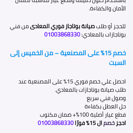
باستخدام حلول دقيقة وقطع غيار مناسبة لضمان
الأمان والكفاءة.
للحجز أو طلب
صيانة بوتاجاز فوري المعادى
من فني
بوتاجازات بالمعادي:
01003868330
خصم 15٪ على المصنعية – من الخميس إلى
السبت
احصل علي خصم فوري 15٪ على المصنعية عند
طلب صيانة بوتاجازات بالمعادي.
وصول فني سريع
حل العطل بكفاءة
قطع غيار أصلية 100%+ ضمان مكتوب
احجز
خصم
ال 15٪ فورًا
01003868330