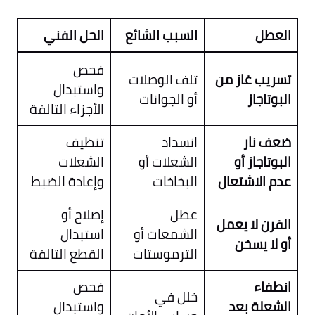
العطل
السبب الشائع
الحل الفني
فحص
تسريب غاز من
تلف الوصلات
واستبدال
البوتاجاز
أو الجوانات
الأجزاء التالفة
ضعف نار
انسداد
تنظيف
البوتاجاز أو
الشعلات أو
الشعلات
عدم الاشتعال
البخاخات
وإعادة الضبط
عطل
إصلاح أو
الفرن لا يعمل
الشمعات أو
استبدال
أو لا يسخن
الترموستات
القطع التالفة
انطفاء
فحص
خلل في
الشعلة بعد
واستبدال