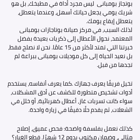
بوتجاز بومبانى ليس مجرد أداة في مطبخك، بل هو
شريك يومي يجعل حياتك أسهل، وعندما يتعطل،
يتعطل إيقاع يومك.
لذلك السبب، في مركز صيانة بوتاجازات بومبانى
المعتمد، نحول الأعطال إلى ذكريات بعيدة بفضل
خبرتنا التي تمتد لأكثر من 15 عامًا. نحن لا نصلح فقط،
بل نعيد الحياة إلى كل موديلات بومبانى ببراعة لم
تجدها من قبل.
تخيل فريقًا يعرف جهازك .كما يعرف أنفاسه، يستخدم
أدوات تشخيص متطورة للكشف عن أدق المشكلات،
سواء كانت تسربات غاز، أعطال كهربائية، أو خلل في
الشعلات، ثم يقدم حلًا دقيقًا في زيارة واحدة.
كذلك نعمل بفلسفة واضحة: فحص عميق، إصلاح
مثالي، وضمان مكتوب يدوم 12 شهرًا. قطع الغيار؟