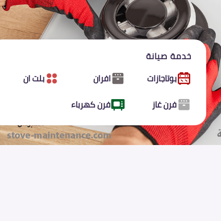
خدمة صيانة
بوتاجازات
افران
بلت ان
فرن غاز
فرن كهرباء