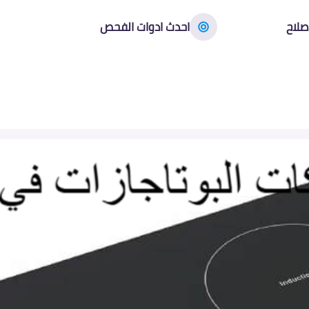
صلاح
احدث ادوات الفحص