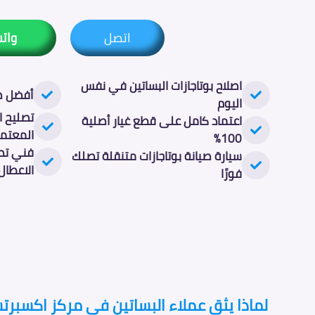
اتصل
وات
اصلاح بوتاجازات البساتين في نفس
أفضل صي
اليوم
تصليح ال
اعتماد كامل على قطع غيار أصلية
المعتم
100%
فني تصل
سيارة صيانة بوتاجازات متنقلة تصلك
الاعطال
فورًا
لماذا يثق عملاء البساتين فى مركز اكسبرتس