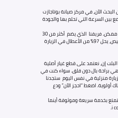
البحث الآن، في مركز صيانة بوتاجازت
 بين السرعة التي تحلم بها والجودة
كذلك نلتزم بإعادة بوتجازك كالجديد في أقصر وقت ممكن. فريقنا الذي يضم أكثر من 30
فني معتمد من اى كوك، مزود بأحدث أدوات التشخيص، يحل 97% من الأعطال في الزيارة
لبلت إن، نعتمد على قطع غيار أصلية
هي براحة بال دون قلق. سواء كنت في
بزيارة منزلية في نفس اليوم ستجدنا
ك أولوية. اضغط “احجز الآن” ودع
متع بخدمة سريعة وموثوقة أينما