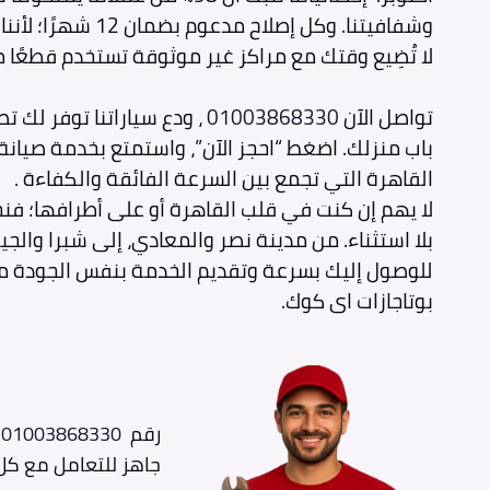
وشفافيتنا. وكل إصلاح مدعوم بضمان 12 شهرًا؛ لأننا نؤمن بجودة خدمتنا.
لا تُضِيع وقتك مع مراكز غير موثوقة تستخدم قطعًا 
تواصل الآن
01003868330
، ودع سياراتنا توفر لك ت
باب منزلك. اضغط “احجز الآن”، واستمتع بخدمة صيانة
القاهرة التي تجمع بين السرعة الفائقة والكفاءة .
لا يهم إن كنت في قلب القاهرة أو على أطرافها؛ ف
بلا استثناء. من مدينة نصر والمعادي، إلى شبرا والجيز
للوصول إليك بسرعة وتقديم الخدمة بنفس الجودة م
بوتاجازات اى كوك.
رقم
01003868330
ص
جاهز للتعامل مع كل الأع