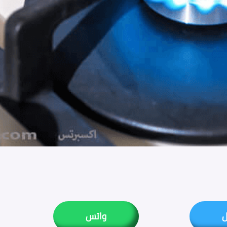
ل
واتس