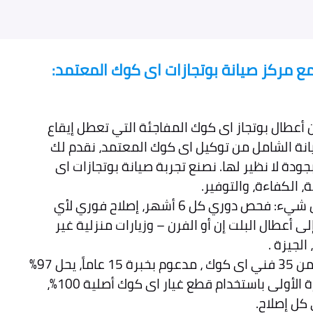
ع مركز صيانة بوتجازات اى كوك المعتمد:
أعطال بوتجاز اى كوك المفاجئة التي تعطل إيقاع
نة الشامل من توكيل اى كوك المعتمد، نقدم لك
جودة لا نظير لها. نصنع تجربة صيانة بوتجازات اى
 الكفاءة، والتوفير.
تخيل عقداً يغطي كل شيء: فحص دوري كل 6 أشهر، إصلاح فوري لأي
 أعطال البلت إن أو الفرن – وزيارات منزلية غير
لجيزة .
كما ان فريقنا مكون من 35 فني اى كوك ، مدعوم بخبرة 15 عاماً، يحل 97%
من الأعطال في الزيارة الأولى باستخدام قطع غيار اى كوك أصلية 100%،