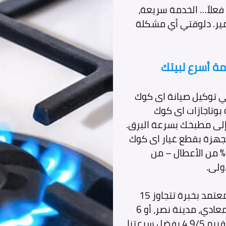
 فعلاً… الخدمة سريعة،
مير. دلوقتي أي مشكلة
مة أسرع لبيتك
ي توكيل صيانة اى كوك
 بوتاجازات اى كوك
ة إلى مطبخك بسرعة البرق.
جهزة بقطع غيار اى كوك
أصلية 100%، وأدوات تشخيص متطورة، تضمن حل 97% من الأعطال – من
ولى.
كذلك يضم فريقنا 30 فني صيانة بوتاجازات اى كوك معتمد بخبرة تتجاوز 15
عامًا، يصل إليك في غضون ساعات؛ سواء كنت في المعادي، مدينة نصر، أو 6
أكتوبر. إحصائياتنا تثبت أن 98% من عملائنا يمنحوننا تقييم 4.9/5 بفضل سرعتنا