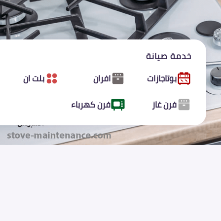
خدمة صيانة
بوتاجازات
افران
بلت ان
فرن غاز
فرن كهرباء