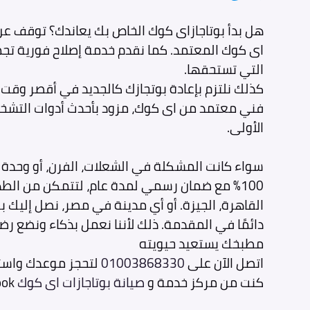
هل بدأ بوتاجازاى كوك الخاص بك يعاندك؟ توقف عن 
اى كوك المعتمد. كما نقدم خدمة إصلاح فورية تجمع
التي تستحقها.
الأولى.
سواء كانت المشكلة في الشعلات، الفرن، أو وحدة ا
100% مع ضمان رسمي لمدة عام، لتتمكن من الط
القاهرة، الجيزة. أو أي مدينة في مصر، نصل إليك 
دائمًا في المقدمة. ذلك لأننا نعمل بذكاء ونضع رضا
مطبخك يستعيد حيويته
اتصل الآن على
01003868330
لتحجز موعدك واست
كنت من مركز خدمة و
صيانة بوتاجازات اى كوك
i cook.