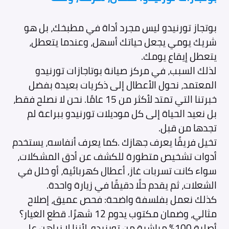
بوتجاز تورنيدو ليس مجرد أداة في مطبخك، بل هو
شريك يومي يجعل حياتك أسهل، وعندما يتعطل،
يتعطل إيقاع يومك.
لذلك السبب، في مركز صيانة بوتاجازات تورنيدو
المعتمد، نحول الأعطال إلى ذكريات بعيدة بفضل
خبرتنا التي تمتد لأكثر من 15 عامًا. نحن لا نصلح فقط،
بل نعيد الحياة إلى كل موديلات تورنيدو ببراعة لم
تجدها من قبل.
تخيل فريقًا يعرف جهازك .كما يعرف أنفاسه، يستخدم
أدوات تشخيص متطورة للكشف عن أدق المشكلات،
سواء كانت تسربات غاز، أعطال كهربائية، أو خلل في
الشعلات، ثم يقدم حلًا دقيقًا في زيارة واحدة.
كذلك نعمل بفلسفة واضحة: فحص عميق، إصلاح
مثالي، وضمان مكتوب يدوم 12 شهرًا. قطع الغيار؟
أصلية 100% مباشرة من تورنيدو، لأننا لا نراهن على