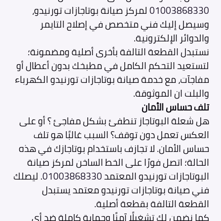
01003868330
لمركز صيانة بوتاجازات تورنيدو،
وسيصل إليك فني متخصص في إصلاح التايمر
والدوائر الإلكترونية.
نستبدل القطعة التالفة بأخرى أصلية ومضمونة؛
لتستعيد التحكم الكامل في مطبخك بدون أعطال أو
مفاجآت، مع خدمة صيانة بوتاجازات تورنيدو الكهرباء
والبلت ان الموثوقة.
تلف حساس الأمان
هل شعلة البوتاجاز تنطفئ بشكل مفاجئ ؟ أو على
العكس تعمل دون توقف؟ السبب غالبًا هو تلف
حساس الأمان. لا تجازف باستخدام بوتاجازك في هذه
الحالة؛ اتصل فورًا على الخط الساخن لمركز صيانة
البوتاجازات تورنيدو المعتمد
01003868330
. ليصلك
فني صيانة بوتاجازات تورنيدو معتمد يستبدل
القطعة التالفة بقطعة أصلية.
كما نضمن لك تشغيلًا آمنًا وحماية كاملة ضد أي