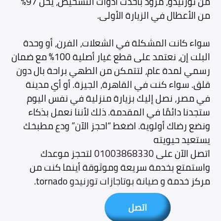
من تورنيدو، مزود بأحدث أدوات التشخيص، يحل 97%
من الأعطال في الزيارة الأولى.
سواء كانت المشكلة في الشعلات، الفرن، أو وحدة
البلت إن، نعتمد على قطع غيار أصلية 100% مع ضمان
رسمي لمدة عام، لتتمكن من الطهي براحة بال دون
قلق. سواء كنت في القاهرة، الجيزة. أو أي مدينة
في مصر، نصل إليك بزيارة منزلية في نفس اليوم
ستجدنا دائمًا في المقدمة. ذلك لأننا نعمل بذكاء
ونضع رضاك أولوية. اضغط “احجز الآن” ودع مطبخك
يستعيد حيويته
اتصل الآن على
01003868330
لتحجز موعدك
واستمتع بخدمة سريعة وموثوقة أينما كنت من
مركز خدمة و
صيانة بوتاجازات تورنيدو
tornado.
اتصل