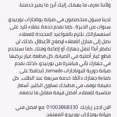
ولأننا نعرف ما يهمك، إليك أبرز ما يميز خدمتنا:
لدينا فنيون متخصصون في صيانة بوتاجازات تورنيدو،
سنوات من الخبرة . كما نقدم خدمة عملاء للرد على
استفساراتك، نلتزم بالمواعيد المحددة للعملاء.
نصل إلى منازل العملاء لإصلاح الأعطال. كذلك لن
تضطر أبدًا لنقل جهازك أو إضاعة وقتك. كما نستخدم
قطع غيار أصلية في الصيانة، كل قطعة غيار نركبها
في جهازك تأتي مباشرة من تورنيدو. كذلك نقدم
صيانة دورية للبوتاجازات tornado، لنحافظ على
كفاءة جهازك دائمًا. خدمة سريعة عند الطلب، كل
دقيقة توقف في مطبخك تساوي الكثير. أسعار
مناسبة للعملاء، أفضل قيمة مقابل ما تدفعه.
الان احجز زيارتك
01003868330
مع افضل فني
صيانة بوتجازات تورنيدو المعتمد.