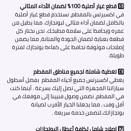
5️⃣
قطع غيار أصلية 100% لضمان الأداء المثالي
في اكسبرتس بالمقطم، نستخدم قطع غيار أصلية
بالكامل لضمان أداء مثالي لبوتجازك. مما يطيل من
عمره ويحافظ على سلامة مطبخك. نحن نختار كل
قطعة بعناية لضمان الجودة والمتانة، مما يضمن
إصلاحات موثوقة تحافظ على كفاءة بوتجازك لفترة
طويلة.
6️⃣
تغطية شاملة لجميع مناطق المقطم
يغطي اكسبرتس جميع أحياء المقطم بفضل أسطول
سياراتنا المجهزة التي تصل إليك بسرعة . أينما كنت
في المقطم، نضمن وصول فنيينا إلى موقعك في
أقل وقت ، مما يجعلنا الخيار الأقرب لصيانة
بوتجازاتك.لتضمن خدمة سريعة .
7️⃣
إصلاح شامل لكافة أعطال البوتجازات