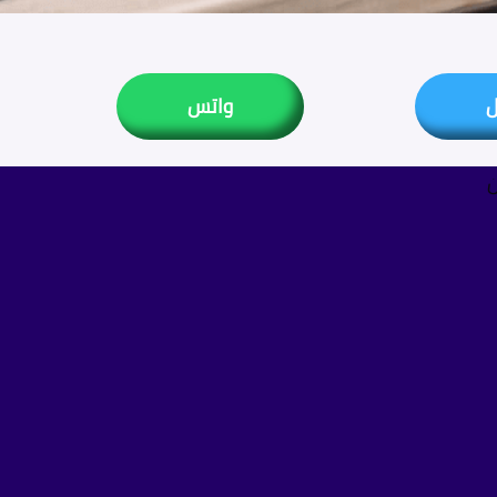
ل
واتس