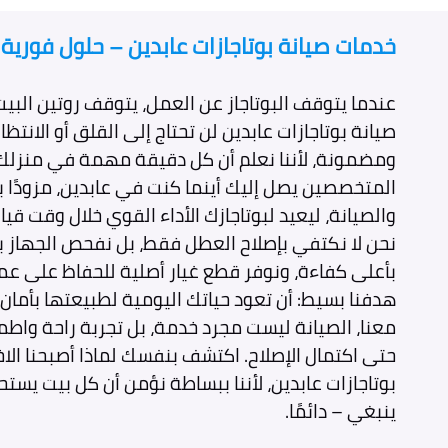
خدمات صيانة بوتاجازات عابدين – حلول فورية
عندما يتوقف البوتاجاز عن العمل، يتوقف روتين البي
صيانة بوتاجازات عابدين لن تحتاج إلى القلق أو الانتظار
ومضمونة، لأننا نعلم أن كل دقيقة مهمة في منزلك. 
المتخصصين يصل إليك أينما كنت في عابدين، مزودًا 
والصيانة، ليعيد لبوتاجازك الأداء القوي خلال وقت قي
نحن لا نكتفي بإصلاح العطل فقط، بل نفحص الجهاز 
بأعلى كفاءة، ونوفر قطع غيار أصلية للحفاظ على عمر 
هدفنا بسيط: أن تعود حياتك اليومية لطبيعتها بأمان
معنا، الصيانة ليست مجرد خدمة، بل تجربة راحة واطم
حتى اكتمال الإصلاح. اكتشف بنفسك لماذا أصبحنا الاخ
بوتاجازات عابدين، لأننا ببساطة نؤمن أن كل بيت يست
ينبغي – دائمًا.