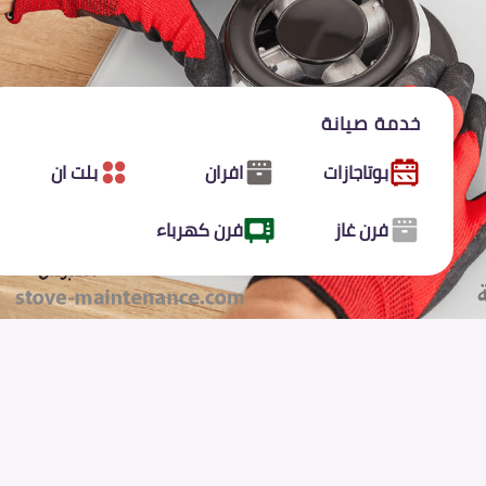
خدمة صيانة
بوتاجازات
افران
بلت ان
فرن غاز
فرن كهرباء