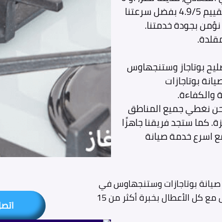
أكتوبر. إحصائياتنا تثبت أن 98% من عملائنا يمنحوننا تقييم 4.9/5 بفضل سرعتنا
مقلدة.
تصليح بوتاجاز وستنجهاوس
انة بوتاجازات
 والكفاءة.
نحن نغطي جميع المناطق
ة. كما ستجد فريقنا جاهزًا
ع اسرع خدمة صيانة
يانة بوتاجازات وستنجهاوس في
المنزل، جاهز للتعامل مع كل الأعطال بخبرة أكثر من 15
اتص