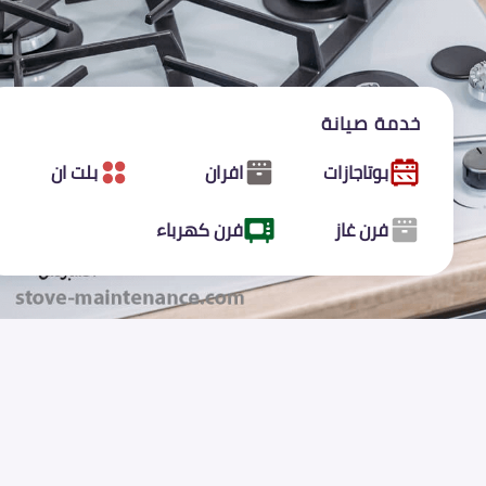
خدمة صيانة
بوتاجازات
افران
بلت ان
فرن غاز
فرن كهرباء