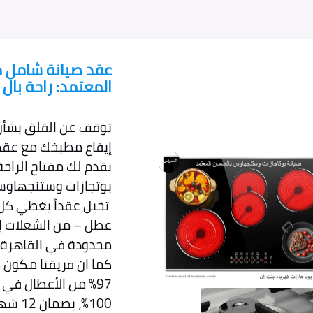
عقد صيانة شامل م
المعتمد: راحة با
توقف عن القلق بشأن
إيقاع مطبخك مع عقد
نقدم لك مفتاح الراحة 
بوتجازات وستنجهاوس 
عطل – من الشعلات إلى
محدودة في القاهرة، ا
97% من الأعطال في
100%، بضمان 12 شهراً على كل إصلاح.