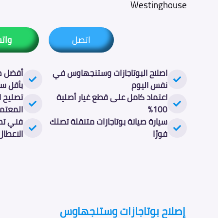
Westinghouse
اتصل
وات
اصلاح البوتاجازات وستنجهاوس في
أفضل ص
نفس اليوم
بأقل س
اعتماد كامل على قطع غيار أصلية
تصليح ا
100%
المعتم
سيارة صيانة بوتاجازات متنقلة تصلك
فني تصل
فورًا
الاعطال
إصلاح بوتاجازات وستنجهاوس