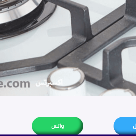
ل
واتس