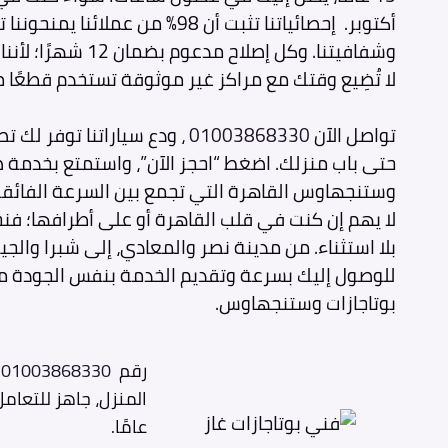
وشفافيتنا. وكل إصلاح مدعوم بضمان 12 شهرًا؛ لأننا نؤمن بجودة خدمتنا.
لا تُضِيع وقتك مع مراكز غير موثوقة تستخدم قطعًا 
تواصل الآن
01003868330
، ودع سياراتنا توفر لك 
حتى باب منزلك. اضغط “احجز الآن”، واستمتع بخدمة صي
وستنجهاوس القاهرة التي تجمع بين السرعة الفائقة
لا يهم إن كنت في قلب القاهرة أو على أطرافها؛ ف
بلا استثناء. من مدينة نصر والمعادي، إلى شبرا والجيز
للوصول إليك بسرعة وتقديم الخدمة بنفس الجودة م
بوتاجازات وستنجهاوس.
رقم
01003868330
ص
عامًا.