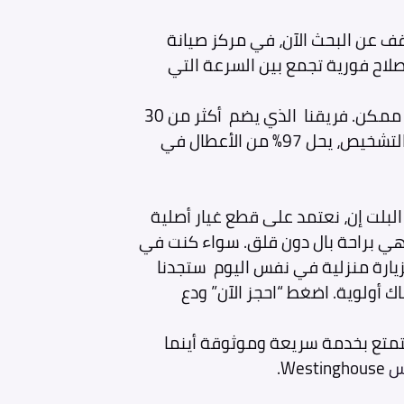
ف عن البحث الآن، في مركز صيانة
لاح فورية تجمع بين السرعة التي
كذلك نلتزم بإعادة بوتجازك كالجديد في أقصر وقت ممكن. فريقنا الذي يضم أكثر من 30
فني معتمد من وستنجهاوس، مزود بأحدث أدوات التشخيص، يحل 97% من الأعطال في
لبلت إن، نعتمد على قطع غيار أصلية
هي براحة بال دون قلق. سواء كنت في
بزيارة منزلية في نفس اليوم ستجدنا
ك أولوية. اضغط “احجز الآن” ودع
متع بخدمة سريعة وموثوقة أينما
س
Westinghouse.