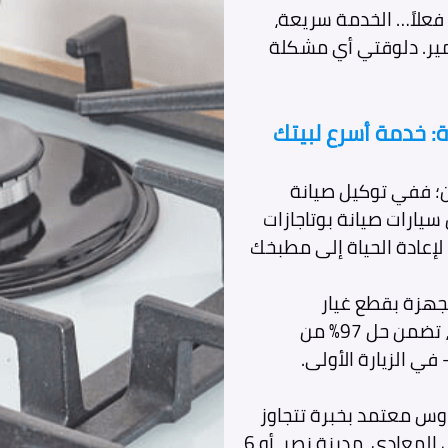
 فعلاً… الخدمة سريعة،
مير. دلوقتي أي مشكلة
: خدمة أسرع لبيتك
؛ ففي توكيل صيانة
يارات صيانة بوتاجازات
لإعادة الحياة إلى مطبخك
جهزة بقطع غيار
وستنجهاوس أصلية 100%، وأدوات تشخيص متطورة، تضمن حل 97% من
في الزيارة الأولى.
 وستنجهاوس معتمد بخبرة تتجاوز
15 عامًا، يصل إليك في غضون ساعات؛ سواء كنت في المعادي، مدينة نصر، أو 6