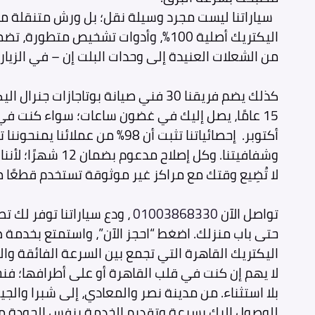
سياراتنا ليست مجرد وسيلة نقل؛ بل ورش متنقلة مج
من الشعلات العنيدة إلى وحدات البلت إن – في الزيارة
كذلك يضم فريقنا 30 فني صيانة بوتاجازات ج
وشفافيتنا. وكل إصلاح مدعوم بضمان 12 شهرًا؛ لأننا نؤمن بجودة خدمتنا.
لا تُضِيع وقتك مع مراكز غير موثوقة تستخدم قطعًا 
تواصل الآن
01003868330
، ودع سياراتنا توفر لك تص
حتى باب منزلك. اضغط “احجز الآن”، واستمتع بخدمة صي
اليكتريك القاهرة التي تجمع بين السرعة الفائقة وال
لا يهم إن كنت في قلب القاهرة أو على أطرافها؛ ف
بلا استثناء. من مدينة نصر والمعادي، إلى شبرا والجيز
للوصول إليك بسرعة وتقديم الخدمة بنفس الجودة م