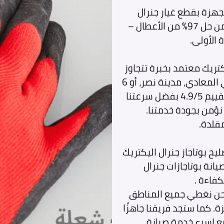
هزة بقطع غيار جنرال
اليكتريك أصلية 100%، وأدوات تشخيص متطورة، تضمن حل 97% من الأعطال –
 الأولى.
نرال اليكتريك معتمد بخبرة تتجاوز
15 عامًا، يصل إليك في غضون ساعات؛ سواء كنت في المعادي، مدينة نصر، أو 6
أكتوبر. إحصائياتنا تثبت أن 98% من عملائنا يمنحوننا تقييم 4.9/5 بفضل سرعتنا
مقلدة.
ليح بوتاجاز جنرال اليكتريك
انة بوتاجازات جنرال
كفاءة .
نحن نغطي جميع المناطق
ة. كما ستجد فريقنا جاهزًا
ع اسرع خدمة صيانة