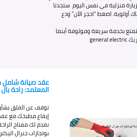
بزيارة منزلية في نفس اليوم ستجدنا
ك أولوية. اضغط “احجز الآن” ودع
متع بخدمة سريعة وموثوقة أينما
ريك
general electric
عقد صيانة شامل مع
المعتمد: راحة با
توقف عن القلق بشأن 
إيقاع مطبخك مع عقد 
نقدم لك مفتاح الراحة 
بوتجازات جنرال اليكتر