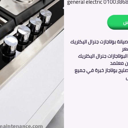
general electric
0100386
س
يانة بوتاجازت جنرال اليكتريك
عر
لبوتاجازات جنرال اليكتريك
ن معتمد
ليح بوتاجاز خبرة في جميع
ل