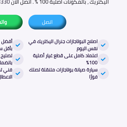
اليكتريك ، بالمكونات اصلية 100 % . اتصل الان
8330
اتصل
وات
اصلاح البوتاجازات جنرال اليكتريك في
أفضل ص
نفس اليوم
بأقل س
اعتماد كامل على قطع غيار أصلية
تصليح ا
100%
بالضما
سيارة صيانة بوتاجازات متنقلة تصلك
فني تص
فورًا
الاعطا