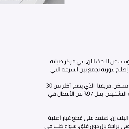
توقف عن البحث الآن، في مركز صيانة
 إصلاح فورية تجمع بين السرعة التي
كذلك نلتزم بإعادة بوتجازك كالجديد في أقصر وقت ممكن. فريقنا الذي يضم أكثر من 30
فني معتمد من جنرال اليكتريك، مزود بأحدث أدوات التشخيص، يحل 97% من الأعطال في
لبلت إن، نعتمد على قطع غيار أصلية
هي براحة بال دون قلق. سواء كنت في