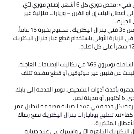
تخيل عقداً يغطي كل شيء: فحص دوري كل 6 أشهر، إصلاح فوري لأي
 أعطال البلت إن أو الفرن – وزيارات منزلية غير
لجيزة .
كما ان فريقنا مكون من 35 فني جنرال اليكتريك ، مدعوم بخبرة 15 عاماً،
طال في الزيارة الأولى باستخدام قطع غيار جنرال اليكتريك
عملاء عقود الصيانة الشاملة يوفرون 65% من تكاليف الإصلاحات العاجلة،
لبحث عن فنيين غير موثوقين أو قطع مقلدة تتلف
مجهزة بأحدث أدوات التشخيص، توفر الخدمة إلى بابك،
ة نصر.
فارغة؛ كل خدمة في عقد الصيانة مصممة لتطيل عمر
كفاءته.
تصليح بوتاجازات جنرال اليكتريك
نضع رضاك
لأعطال المتكررة.
 اليكتريك القاهرة الآن، واشترك في عقد صيانة