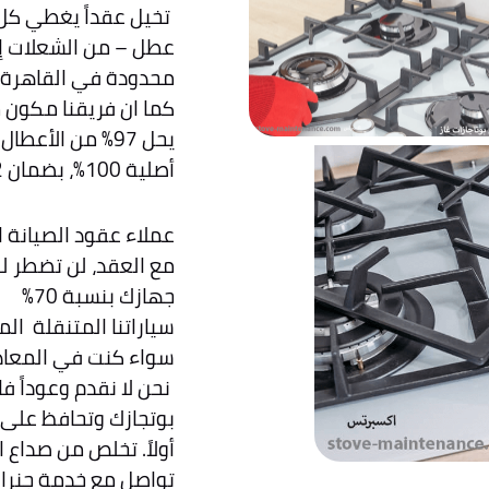
عطل – من الشعلات إلى
محدودة في القاهرة، ا
يحل 97% من الأع
أصلية 100%، بضمان 12 شهراً على كل إصلاح.
مع العقد، لن تضطر ل
جهازك بنسبة 70%
سياراتنا المتنقلة ال
سواء كنت في المعادي، 6 أكتوبر، أو مدين
نحن لا نقدم وعوداً 
بوتجازك وتحافظ على 
أولاً. تخلص من صداع ا
تواصل مع خدمة جنرال