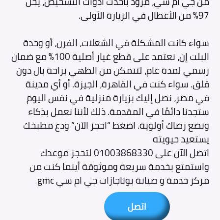
من جي ام سي، مزود بأحدث أدوات التشخيص، يحل
97% من الأعطال في الزيارة الأولى.
سواء كانت المشكلة في الشعلات، الفرن، أو وحدة
البلت إن، نعتمد على قطع غيار أصلية 100% مع ضمان
رسمي لمدة عام، لتتمكن من الطهي براحة بال دون
قلق. سواء كنت في القاهرة، الجيزة. أو أي مدينة
في مصر، نصل إليك بزيارة منزلية في نفس اليوم
ستجدنا دائمًا في المقدمة. ذلك لأننا نعمل بذكاء
ونضع رضاك أولوية. اضغط “احجز الآن” ودع مطبخك
يستعيد حيويته
اتصل الآن على
01003868330
لتحجز موعدك
واستمتع بخدمة سريعة وموثوقة أينما كنت من
مركز خدمة و
صيانة بوتاجازات جي ام سي
gmc
اتصل