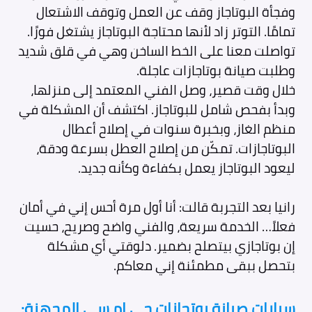
وفجأة البوتاجاز وقف عن العمل وتوقف الاشتعال
تمامًا. التوتر زاد لأنها محتاجة البوتاجاز يشتغل فورًا.
تواصلت معنا على الخط الساخن وهي في قلق شديد
وطلبت صيانة بوتاجازات عاجلة.
خلال وقت قصير، وصل الفني المعتمد إلى منزلها،
وبدأ بفحص شامل للبوتاجاز. اكتشف أن المشكلة في
منظم الغاز، وبخبرة سنوات في إصلاح أعطال
البوتاجازات. تمكّن من إصلاح العطل بسرعة ودقة،
ليعود البوتاجاز يعمل بكفاءة وكأنه جديد.
رانيا بعد التجربة قالت: أنا أول مرة أحس إني في أمان
فعلاً… الخدمة سريعة، والفني واضح وصريح، حسيت
إن بوتاجازي بيتصلح بضمير. دلوقتي أي مشكلة
بتحصل ببقى مطمئنة إني معاكم.
سيارات صيانة بوتجازات جي ام سي المجهزة: