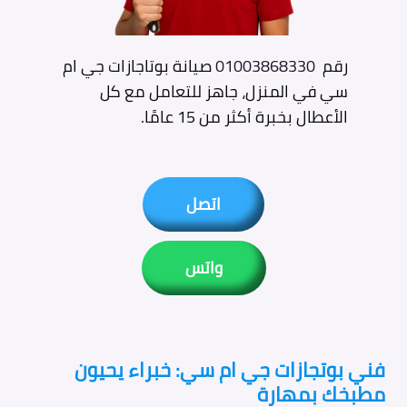
رقم
01003868330
صيانة بوتاجازات جي ام
سي في المنزل، جاهز للتعامل مع كل
الأعطال بخبرة أكثر من 15 عامًا.
اتصل
واتس
فني بوتجازات جي ام سي: خبراء يحيون
مطبخك بمهارة