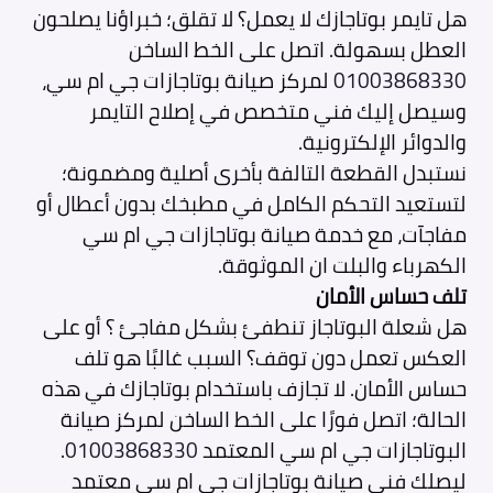
هل تايمر بوتاجازك لا يعمل؟ لا تقلق؛ خبراؤنا يصلحون
العطل بسهولة. اتصل على الخط الساخن
01003868330
لمركز صيانة بوتاجازات جي ام سي،
وسيصل إليك فني متخصص في إصلاح التايمر
والدوائر الإلكترونية.
نستبدل القطعة التالفة بأخرى أصلية ومضمونة؛
لتستعيد التحكم الكامل في مطبخك بدون أعطال أو
مفاجآت، مع خدمة صيانة بوتاجازات جي ام سي
الكهرباء والبلت ان الموثوقة.
تلف حساس الأمان
هل شعلة البوتاجاز تنطفئ بشكل مفاجئ ؟ أو على
العكس تعمل دون توقف؟ السبب غالبًا هو تلف
حساس الأمان. لا تجازف باستخدام بوتاجازك في هذه
الحالة؛ اتصل فورًا على الخط الساخن لمركز صيانة
البوتاجازات جي ام سي المعتمد
01003868330
.
ليصلك فني صيانة بوتاجازات جي ام سي معتمد