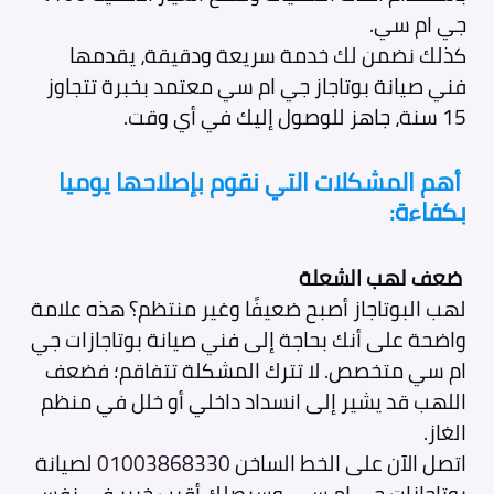
جي ام سي.
كذلك نضمن لك خدمة سريعة ودقيقة، يقدمها
فني صيانة بوتاجاز جي ام سي معتمد بخبرة تتجاوز
15 سنة، جاهز للوصول إليك في أي وقت.
أهم المشكلات التي نقوم بإصلاحها يوميا
بكفاءة:
ضعف لهب الشعلة
لهب البوتاجاز أصبح ضعيفًا وغير منتظم؟ هذه علامة
واضحة على أنك بحاجة إلى فني صيانة بوتاجازات جي
ام سي متخصص. لا تترك المشكلة تتفاقم؛ فضعف
اللهب قد يشير إلى انسداد داخلي أو خلل في منظم
الغاز.
اتصل الآن على الخط الساخن
01003868330
لصيانة
بوتاجازات جي ام سي، وسيصلك أقرب خبير في نفس