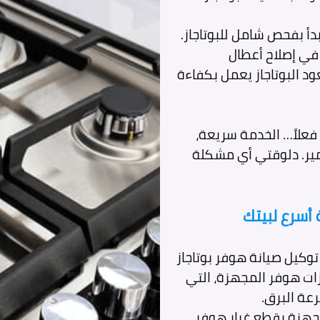
دأ بفحص شامل للبوتاجاز.
في إصلاح أعطال
ود البوتاجاز يعمل بكفاءة
 فعلاً… الخدمة سريعة،
مير. دلوقتي أي مشكلة
أسرع لبيتك
وكيل صيانة هوفر بوتاجاز
زات هوفر المجهزة، التي
عة البرق.
جهزة بقطع غيار هوفر