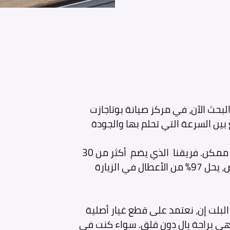
لبحث الآن، في مركز صيانة بوتاجازت
ين السرعة التي تحلم بها والجودة
كذلك نلتزم بإعادة بوتجازك كالجديد في أقصر وقت ممكن. فريقنا الذي يضم أكثر من 30
فني معتمد من هوفر، مزود بأحدث أدوات التشخيص، يحل 97% من الأعطال في الزيارة
لبلت إن، نعتمد على قطع غيار أصلية
هي براحة بال دون قلق. سواء كنت في