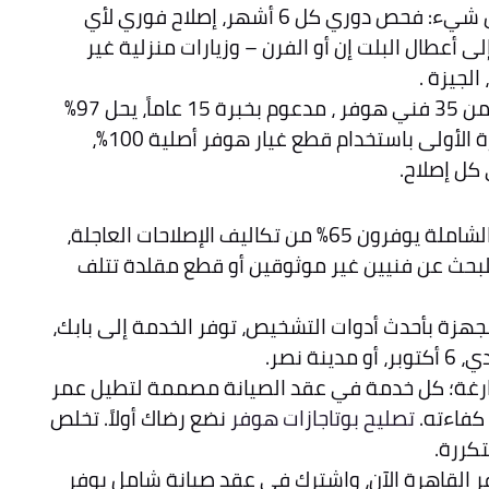
تخيل عقداً يغطي كل شيء: فحص دوري كل 6 أشهر، إصلاح فوري لأي
 أعطال البلت إن أو الفرن – وزيارات منزلية غير
لجيزة .
كما ان فريقنا مكون من 35 فني هوفر ، مدعوم بخبرة 15 عاماً، يحل 97%
من الأعطال في الزيارة الأولى باستخدام قطع غيار هوفر أصلية 100%،
عملاء عقود الصيانة الشاملة يوفرون 65% من تكاليف الإصلاحات العاجلة،
لبحث عن فنيين غير موثوقين أو قطع مقلدة تتلف
مجهزة بأحدث أدوات التشخيص، توفر الخدمة إلى بابك،
ة نصر.
فارغة؛ كل خدمة في عقد الصيانة مصممة لتطيل عمر
كفاءته.
تصليح بوتاجازات هوفر
نضع رضاك أولاً. تخلص
كررة.
القاهرة الآن، واشترك في عقد صيانة شامل يوفر