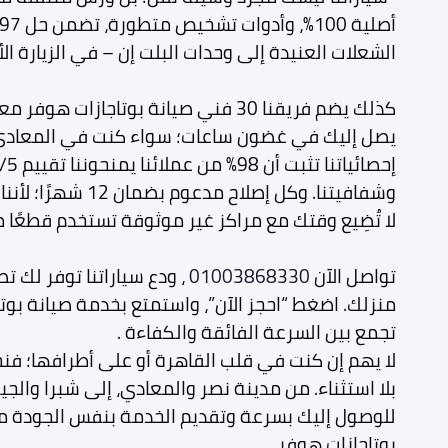
الشعلات العنيدة إلى وحدات البلت إن – في الزيارة الأ
وشفافيتنا. وكل إصلاح مدعوم بضمان 12 شهرًا؛ لأننا نؤمن بجودة خدمتنا.
لا تُضِيع وقتك مع مراكز غير موثوقة تستخدم قطعًا 
تواصل الآن
01003868330
، ودع سياراتنا توفر لك ت
منزلك. اضغط “احجز الآن”، واستمتع بخدمة صيانة بوت
تجمع بين السرعة الفائقة والكفاءة .
لا يهم إن كنت في قلب القاهرة أو على أطرافها؛ ف
بلا استثناء. من مدينة نصر والمعادي، إلى شبرا والجيز
للوصول إليك بسرعة وتقديم الخدمة بنفس الجودة م
بوتاجازات هوفر.