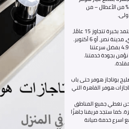
أصلية 100%، وأدوات تشخيص متطورة، تضمن حل 97% من الأعطال – من
ولى.
كذلك يضم فريقنا 30 فني صيانة بوتاجازات هوفر معتمد بخبرة تتجاوز 15 عامًا،
يصل إليك في غضون ساعات؛ سواء كنت في المعادي، مدينة نصر، أو 6 أكتوبر.
إحصائياتنا تثبت أن 98% من عملائنا يمنحوننا تقييم 4.9/5 بفضل سرعتنا
مقلدة.
صليح بوتاجاز هوفر حتى باب
اجازات هوفر القاهرة التي
نحن نغطي جميع المناطق
ة. كما ستجد فريقنا جاهزًا
ع اسرع خدمة صيانة