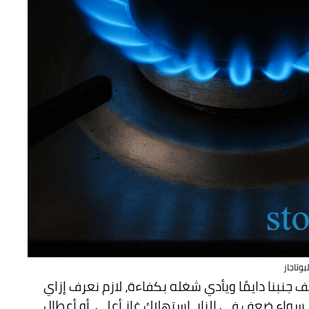
بوتاجاز
 جنبنا دايمًا ويأدي شغله بكفاءة، لازم نعرف إزاي
سواء ضعف في النار، استهلاك غاز أعلى، أو أعطال