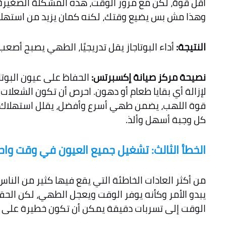
أقل قوة، لكن مع مرور الوقت، هذه المشكلة الصغيرة 
وهذا مش بس يضيع وقتك، لكنه كمان يزيد من استهلاك ا
النتيجة:
أداء البوتاجاز يقل تدريجيًا، الطهي يصبح أص
نصيحة مركز صيانة إكسبرتس:
الحفاظ على عيون البوتا
لإزالة أي بقايا طعام أو دهون. احرص أن تكون الشعلات
قوة اللهب، يضمن طهي أسرع وأفضل، يقلل استهلاك الغ
كل وجبة أسهل وألذ.
الخطأ الثالث: تشغيل جميع العيون في وقت واح
من أكثر العادات الخاطئة التي يقع فيها كثير من النا
يبدو الأمر وكأنه يوفر الوقت ويعجل الطهي، لكن الحق
الوقت إلى تسربات دقيقة يمكن أن تكون خطيرة على س