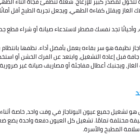
تتحول لمصدر كبير للإزعاج. شعلة تنطفئ فجأة أثناء الطهي
لغاز ويقلل كفاءة الطهي، ويجعل تجربة الطبخ أقل أمانًا
عب، وأحيانًا تجد نفسك مضطر لاستدعاء صيانة أو شراء قطع
جاز نظيفة هو سر بقاءه يعمل بأفضل أداء. نظفها بانتظام 
 جافة قبل إعادة التشغيل، وابتعد عن الفرك الخشن أو استخ
از، ويجنبك أعطال مفاجئة أو مصاريف صيانة غير ضرورية.
د
س هو تشغيل جميع عيون البوتاجاز في وقت واحد، خاصة أثناء 
يقة مختلفة تمامًا. تشغيل كل العيون دفعة واحدة يضع ضغطً
لامة المطبخ والأسرة.