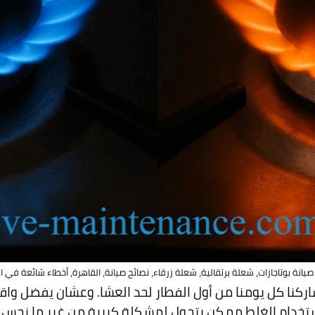
 صيانة بوتاجازات، شعلة برتقالية، شعلة زرقاء، نصائح صيانة، القاهرة، أخطاء شائعة في ال
اركنا كل يومنا من أول الفطار لحد العشا. وعشان يفضل واقف
استخدام الغلط ممكن يتحول لمشكلة كبيرة من غير ما نحس، 