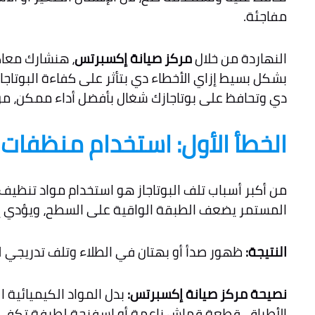
مفاجئة.
النهاردة من خلال
مركز صيانة إكسبرتس
، هنشارك معاك
بشكل بسيط إزاي الأخطاء دي بتأثر على كفاءة البوتاج
دي وتحافظ على بوتاجازك شغال بأفضل أداء ممكن، من
الخطأ الأول: استخدام منظفات 
من أكبر أسباب تلف البوتاجاز هو استخدام مواد تنظيف قو
المستمر يضعف الطبقة الواقية على السطح، ويؤدي إلى
النتيجة:
ظهور صدأ أو بهتان في الطلاء وتلف تدريجي ل
نصيحة مركز صيانة إكسبرتس:
بدل المواد الكيميائية 
الأطباق. قطعة قماش ناعمة أو إسفنجة لطيفة تكفي. نظ