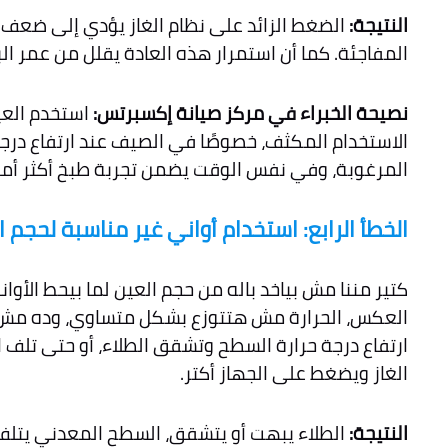
النتيجة:
الضغط الزائد على نظام الغاز يؤدي إلى ضعف ض
المفاجئة. كما أن استمرار هذه العادة يقلل من عمر الب
نصيحة الخبراء في مركز صيانة إكسبرتس:
استخدم العيو
الاستخدام المكثف، خصوصًا في الصيف عند ارتفاع درجة
المرغوبة، وفي نفس الوقت يضمن تجربة طبخ أكثر أمانً
الخطأ الرابع: استخدام أواني غير مناسبة لحجم ا
كتير مننا مش بياخد باله من حجم العين لما بيحط الأو
العكس، الحرارة مش هتتوزع بشكل متساوي، وده مش بس
ارتفاع درجة حرارة السطح وتشقق الطلاء، أو حتى تلف 
الغاز ويضغط على الجهاز أكتر.
النتيجة:
الطلاء يبهت أو يتشقق، السطح المعدني يتلف،