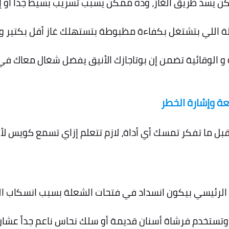
كن يسد طريق الغاز، وده ممكن يسبب تسريب بسيط جداً أو 
لة اللي بتشتغل بكفاءة مظبوطة بتستهلك غاز أقل بكتير و
 و الوقائية تضمن إن بوتاجازك الأنيق يفضل شغال معاك 
 قبل ما تفكر تمسك أي أداة، لازم تتعلم إزاي تسمع كويس ل
لسبب الرئيسي بيكون انسداد في فتحات الشعلة بسبب انسكاب ا
وتستخدم فرشاة أسنان قديمة أو سلك نحاس ناعم جداً عشا