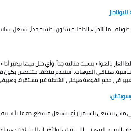
للبوتاجاز
لة. لما الأجزاء الداخلية بتكون نظيفة جداً، تشتغل بسلا
غاز بالهواء بنسبة مثالية جداً، وأي خلل فيها بيغير أداء ا
نحاسية، هتلاقي الفوهات. استخدم منظف متخصص يكون قوي
تغيير في حجم الفوهة هيخلي الشعلة غير مستقرة، وهيبقى 
ي مش بيشتغل باستمرار أو بيشتغل متقطع. ده غالباً سببه
فاتيح التحكم (Knobs). نضف المحور المعدني اللي تحتها واتأكد إن الم