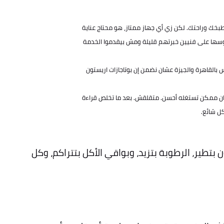
ر حقيقي في مطبخك وراحتك. لكن زي أي جهاز ممتاز، هو محتاج عناية
لوسها على فنيين خبرتهم قليلة ومش بيقدموا الخدمة
بالقاهرة والجيزة عشان نضمن إن بوتاجازات اريستون
 كان ممكن تستغله أحسن. متقلقش. بعد ما تخلص قراءة
تطير، الرطوبة بتزيد، وبواقي الأكل بتتراكم، وكل