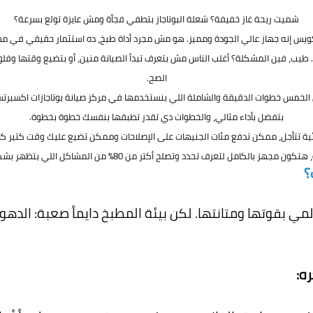
شميت ريحة غاز خفيفة؟ شعلة البوتاجاز بتطفي فجأة ومش عايزة تولع بسرعة؟
اركة اريستون (Ariston)، فأنت عارف كويس إنه جهاز عالي الجودة ومميز. هو مش مجرد أداة طبخ، ده استثما
 طيب، فين المشكلة؟ أغلب الناس مش بتعرف تبدأ الصيانة منين، أو بتضيع وقتها وف
الصح.
 الخمس خطوات الدقيقة والشاملة اللي بنستخدمها في مركز صيانة بوتاجازات اكسبرتس 
بتفضل بأداء مثالي، والخطوات دي تقدر تطبقها بنفسك خطوة بخطوة.
قائية تتأجل، ممكن تدفع مئات الجنيهات على الإصلاحات وممكن تضيع عليك وقت كتير
ون مجهز بالكامل لتعرف تحدد وتصلح أكتر من 80% من المشاكل اللي بتظهر بشكل شائع.
؟
بقوتها ومتانتها. لكن بيئة المطبخ دايماً صعبة: الدهون ب