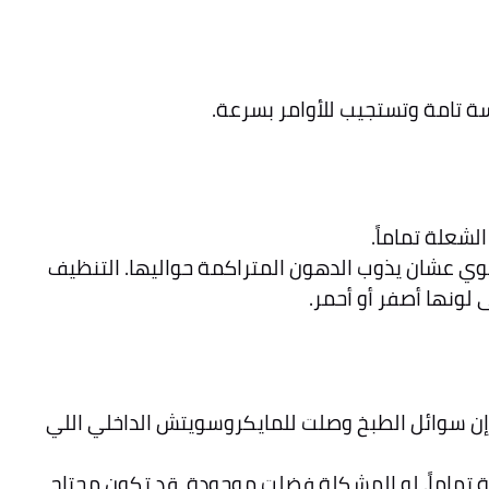
سة تامة وتستجيب للأوامر بسرعة.
لشعلة تماماً.
 عشان يذوب الدهون المتراكمة حواليها. التنظيف
لونها أصفر أو أحمر.
 إن سوائل الطبخ وصلت للمايكروسويتش الداخلي اللي
نطقة دي جافة تماماً. لو المشكلة فضلت موجودة، قد تكون محتاج