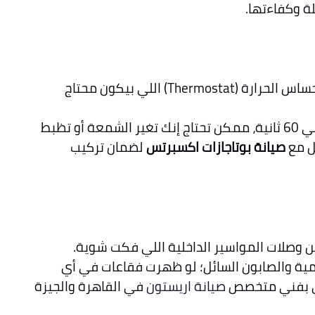
لة وكفاءتها.
المشكلة غالباً بتكون في شمعة الإشعال (Igniter) اللي بتكون محتاجة تنظيف، أو في حساس الحرارة (Thermostat) اللي بيكون محتاج
تأكد إن شمعة الإشعال نظيفة جداً وجافة. لو الفرن فشل في الإشعال بعد مرور حوالي 60 ثانية، ممكن تحتاج إنك تغير الشمعة أو تظبط
ل مع
صيانة بوتاجازات اكسبرتس
لضمان تركيب
ن وصلات المواسير الداخلية اللي فكت شوية.
المية والصابون السائل؛ لو ظهرت فقاعات في أي
ري بفني متخصص
صيانة اريستون
في القاهرة والجيزة